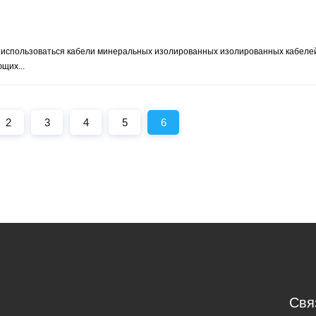
ны использоваться кабели минеральных изолированных изолированных кабеле
щих...
2
3
4
5
6
Свя