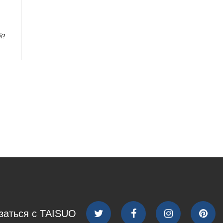
й?
заться с TAISUO