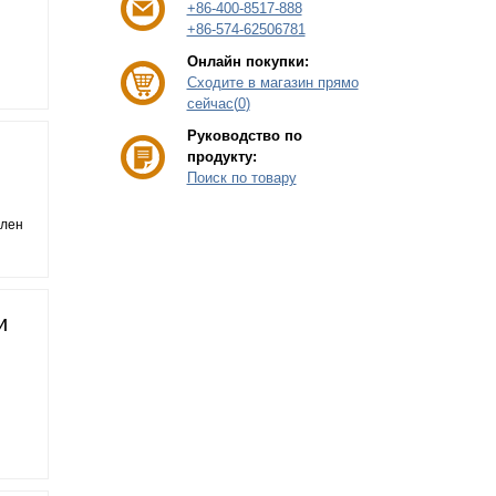
+86-400-8517-888
+86-574-62506781
Онлайн покупки:
Сходите в магазин прямо
сейчас(
0
)
Руководство по
продукту:
Поиск по товару
влен
и