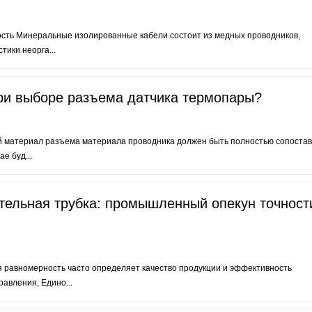
ость Минеральные изолированные кабели состоит из медных проводников,
ики неорга...
ри выборе разъема датчика термопары?
й материал разъема материала проводника должен быть полностью сопоста
е буд...
тельная трубка: промышленный опекун точност
я равномерность часто определяет качество продукции и эффективность
равления, Едино...