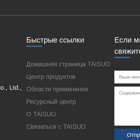
Быстрые ссылки
Если м
свяжит
Домашняя страница TAISUO
Центр продуктов
., Ltd.,
Области применения
Ресурсный центр
О TAISUO
Связаться с TAISUO
Отпр