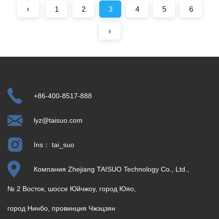
‹
1
2
3
4
5
6
›
+86-400-8517-888
lyz@taisuo.com
Ins： tai_suo
Компания Zhejiang TAISUO Technology Co., Ltd.,
№ 2 Восток, шоссе Юйчжоу, город Юяо,
город Нинбо, провинция Чжэцзян