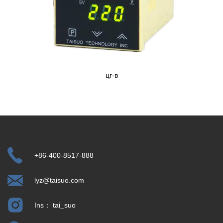
цг-в
+86-400-8517-888
lyz@taisuo.com
Ins： tai_suo